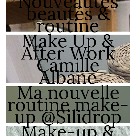
Nouveautés
beautés &
routine
Make Up &
After Work
Camille
Albane
Ma nouvelle
routine make-
up @Silidrop
Make-up &