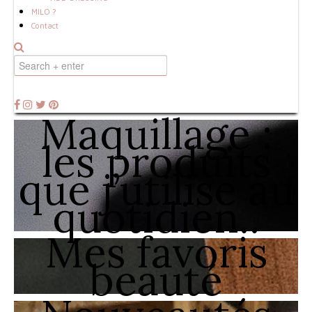
MILO ?
Contact
Maquillage :
les produits
que j’utilise au
quotidien..
Mes favoris
beauté