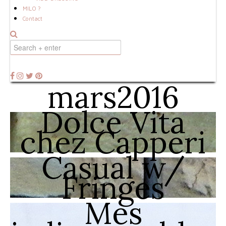
MILO ?
Contact
mars2016
Dolce Vita
chez Capperi
Casual w/
Fringes
Mes