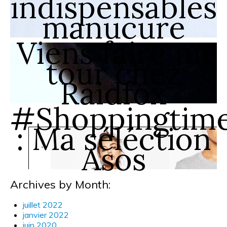
indispensables
manucure
Viens faire un
tour chez
Raidfox
#Shoppingtim
: Ma séléction
Asos
Archives by Month:
juillet 2022
janvier 2022
juin 2020