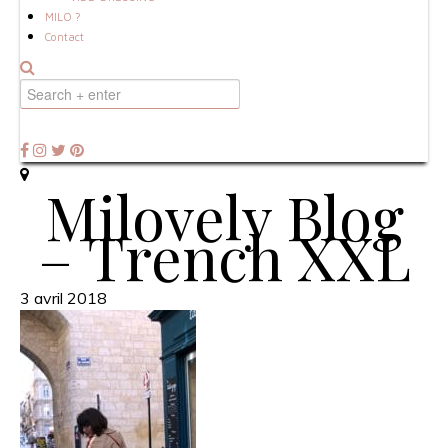
MILO ?
Contact
Milovely Blog
– Trench XXL
3 avril 2018