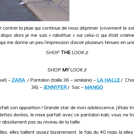
 contrer la pluie qui continue de nous déprimer
(vivement le sole
dispo alors je me suis « rabattue » sur celui-ci qui était vrai
qui me donne un peu l’impression d’avoir plusieurs tenues en un
SHOP
THE
LOOK //
SHOP
MY
LOOK //
se!) –
ZARA
/ Pantalon (taille.36 – similaire) –
LA HALLE
/ Chau
36) –
JENNYFER
/ Sac –
MANGO
refait son apparition ! Grande star de mon adolescence, j’étais
lettes dorées, le mixe parfait avec ce pantalon kaki, vous ne t
 absolument pas au niveau de la taille.
lles, elles taillent assez bizarrement. Je fais du 40 mais la elles