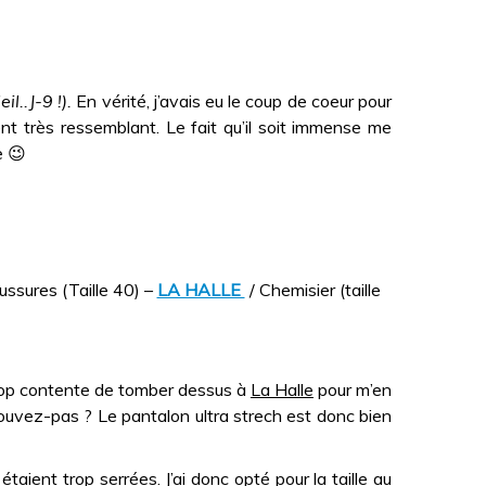
il..J-9 !).
En vérité, j’avais eu le coup de coeur pour
ment très ressemblant. Le fait qu’il soit immense me
e 😉
ssures (Taille 40) –
LA HALLE
/ Chemisier (taille
 trop contente de tomber dessus à
La Halle
pour m’en
rouvez-pas ? Le pantalon ultra strech est donc bien
 étaient trop serrées. J’ai donc opté pour la taille au