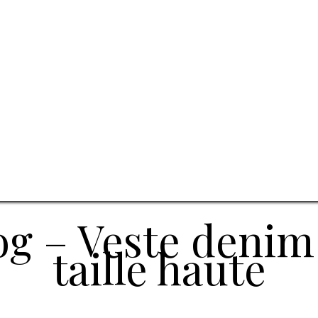
og – Veste deni
taille haute