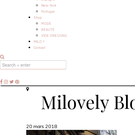
New-York
Portugal
Shop
MODE
BEAUTÉ
VIDE-DRESSING
MILO ?
Contact
Milovely Bl
20 mars 2018