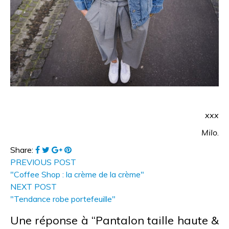
xxx
Milo
.
Share:
PREVIOUS POST
"Coffee Shop : la crème de la crème"
NEXT POST
"Tendance robe portefeuille"
Une réponse à “Pantalon taille haute &