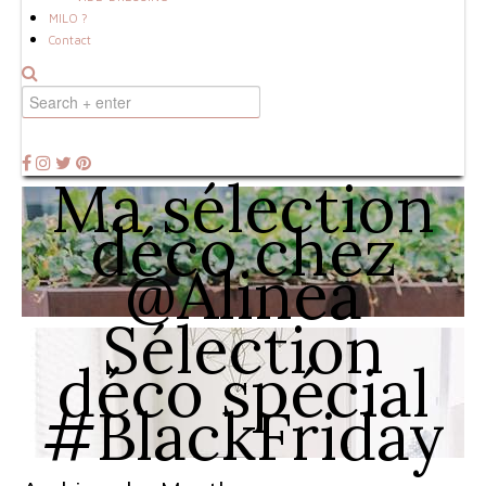
MILO ?
Contact
Ma sélection
déco chez
@Alinea
Sélection
déco spécial
#BlackFriday