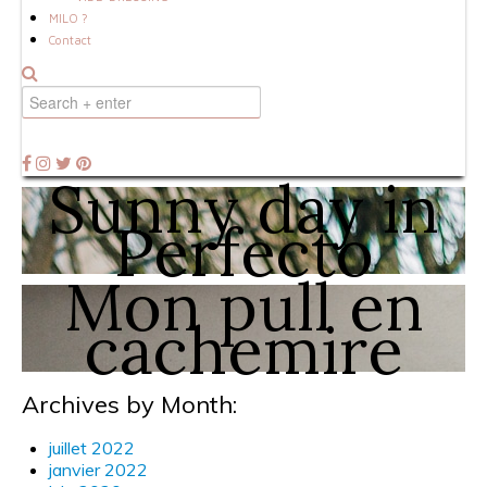
MILO ?
Contact
Sunny day in
Perfecto
Mon pull en
cachemire
Archives by Month:
juillet 2022
janvier 2022