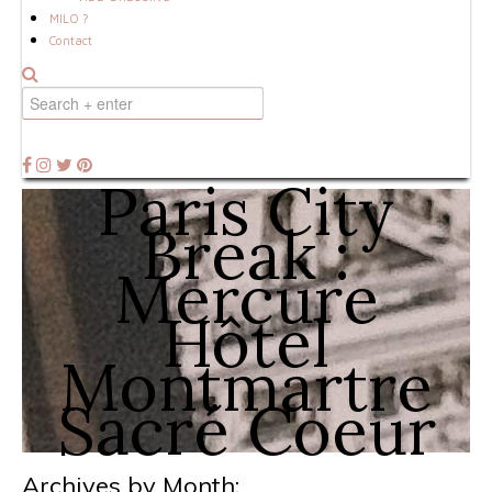
MILO ?
Contact
Paris City
Break :
Mercure
Hôtel
Montmartre
Sacré Coeur
Archives by Month: