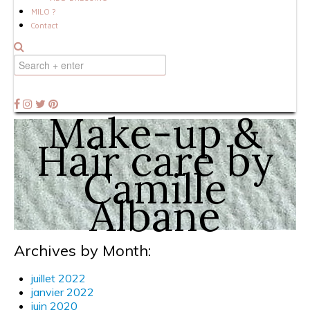
MILO ?
Contact
Make-up &
Hair care by
Camille
Albane
Archives by Month:
juillet 2022
janvier 2022
juin 2020