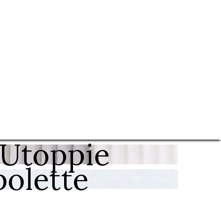
#Utoppie
polette