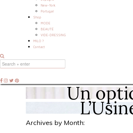
New-York
Portugal
Shop
MODE
BEAUTÉ
VIDE-DRESSING
MILO ?
Contact
Un opti
L’Usin
Archives by Month: