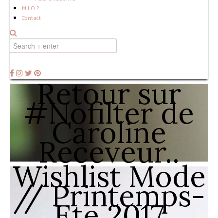
MILO ?
Contact
Retour sur
#Nofilter de
Caroline
Receveur..
Wishlist Mode
// Printemps-
Ete 2017