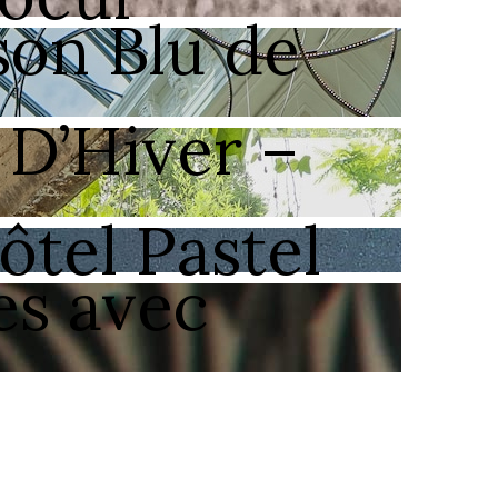
son Blu de
 D’Hiver –
ôtel Pastel
es avec