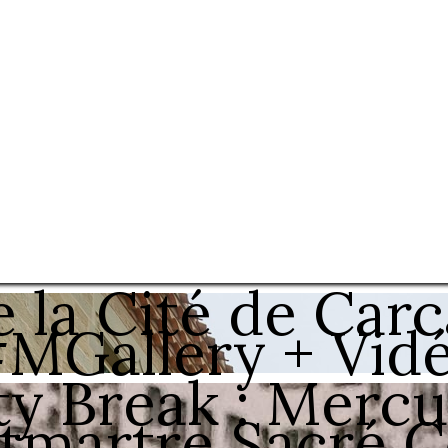
e la Cité de Car
MGallery + Vid
ty Break : Merc
tmartre Sacré C