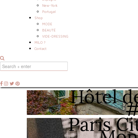
New-York
Portugal
Shop
MODE
BEAUTÉ
VIDE-DRESSING
MILO ?
Contact
Hôtel d
#
Paris Ci
Mon