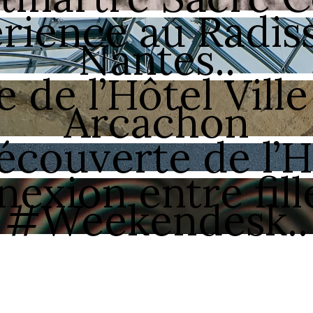
ience au Radis
Nantes..
 de l’Hôtel Ville
Arcachon
écouverte de l’H
exion entre fill
#Weekendesk..