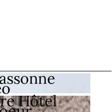
cassonne
éo
ure Hôtel
oeur