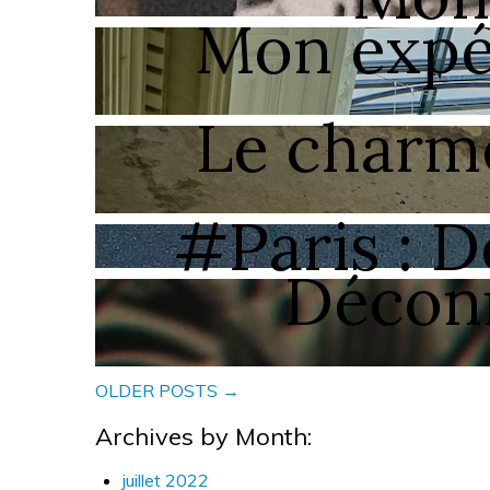
Mon expér
Le charme
#Paris : D
Déconn
OLDER POSTS →
Archives by Month:
juillet 2022