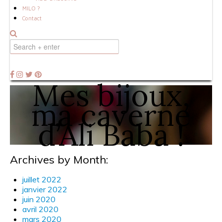
MILO ?
Contact
Mes bijoux,
ma caverne
d’Ali Baba !
Archives by Month:
juillet 2022
janvier 2022
juin 2020
avril 2020
mars 2020