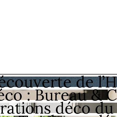
écouverte de l’H
co : Bureau & 
irations déco du