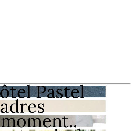
ôtel Pastel
Cadres
 moment..