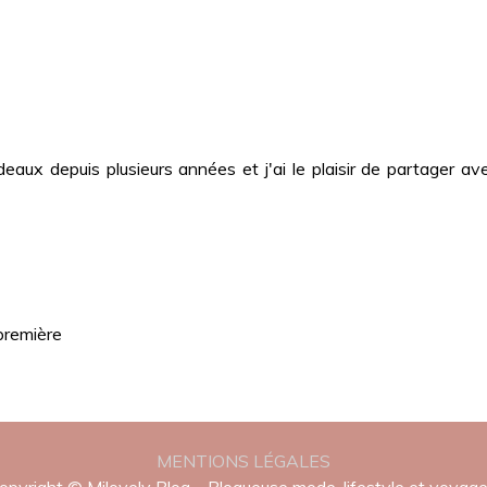
deaux depuis plusieurs années et j'ai le plaisir de partager
première
MENTIONS LÉGALES
opyright © Milovely Blog – Blogueuse mode, lifestyle et voyag