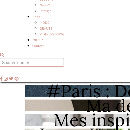
New-York
Portugal
Shop
MODE
BEAUTÉ
VIDE-DRESSING
MILO ?
Contact
#Paris : D
Ma dé
Mes insp