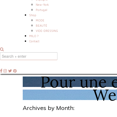
New-York
Portugal
Shop
MODE
BEAUTÉ
VIDE-DRESSING
MILO ?
Contact
Pour une e
Wel
Archives by Month: