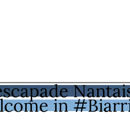
scapade Nantais
come in #Biarri