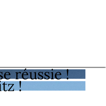
e réussie !
tz !