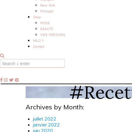
New-York
Portugal
Shop
MODE
BEAUTÉ
VIDE-DRESSING
MILO ?
Contact
#Recet
Archives by Month:
juillet 2022
janvier 2022
juin 2020