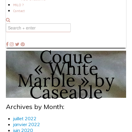
MILO ?
Contact
Coque
« White
Marble » by
Caseable
Archives by Month:
juillet 2022
janvier 2022
juin 2020