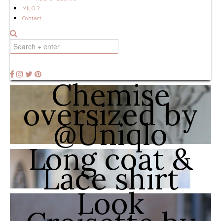
MILO ?
Contact
Chemise
oversized by
@Uniqlo
Long coat &
Lace shirt
Look