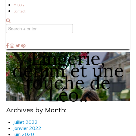
MILO ?
Contact
Lingerie,
denim et une
touche de
Léo..
Archives by Month:
juillet 2022
janvier 2022
juin 2020