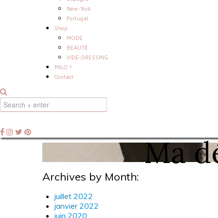
New-York
Portugal
Shop
MODE
BEAUTÉ
VIDE-DRESSING
MILO ?
Contact
Ma dé
Archives by Month:
juillet 2022
janvier 2022
juin 2020