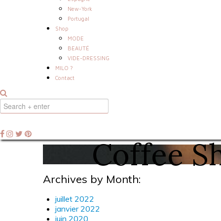
New-York
Portugal
Shop
MODE
BEAUTÉ
VIDE-DRESSING
MILO ?
Contact
Coffee Sh
Archives by Month:
juillet 2022
janvier 2022
juin 2020