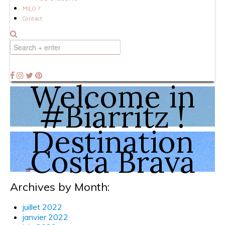
MILO ?
Contact
Welcome in
#Biarritz !
Destination
Costa Brava
Archives by Month:
juillet 2022
janvier 2022