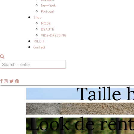
New-York
Portugal
Shop
MODE
BEAUTÉ
VIDE-DRESSING
MILO ?
Contact
Taille
Look de rent