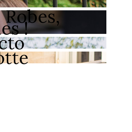
, Robes,
es !
cto
otte