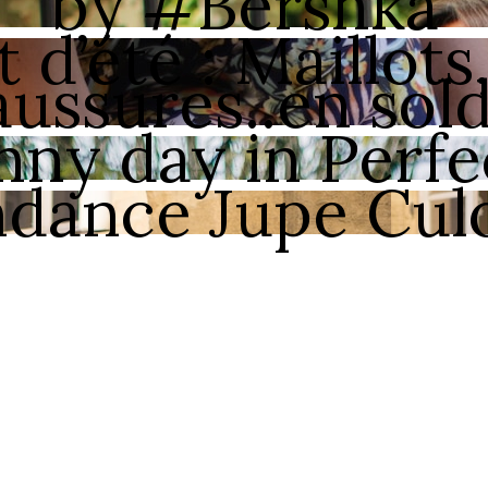
by #Bershka
t d’été : Maillots
ussures..en sold
nny day in Perfe
dance Jupe Cul