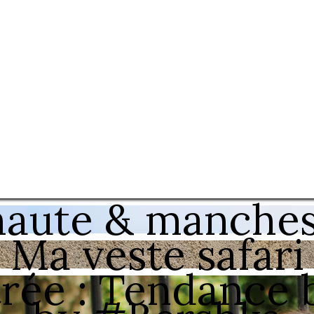
 haute & manches
Ma veste safari
rée : Tendance b