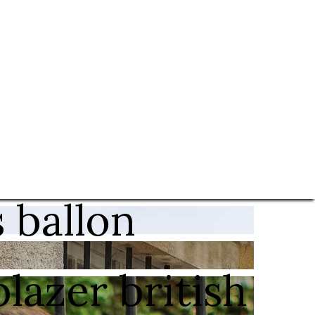
 ballon
lazer british