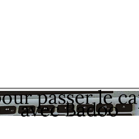
pour passer le ca
avec Badoo