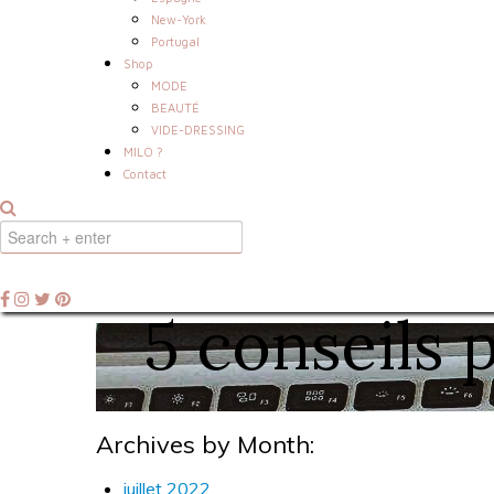
New-York
Portugal
Shop
MODE
BEAUTÉ
VIDE-DRESSING
MILO ?
Contact
5 conseils 
Archives by Month:
juillet 2022