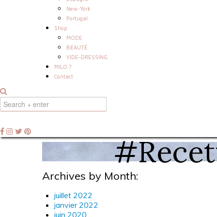
New-York
Portugal
Shop
MODE
BEAUTÉ
VIDE-DRESSING
MILO ?
Contact
#Recet
Archives by Month:
juillet 2022
janvier 2022
juin 2020