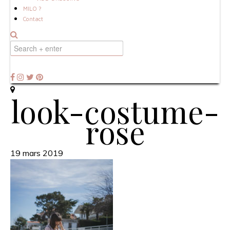
MILO ?
Contact
look-costume-
rose
19 mars 2019