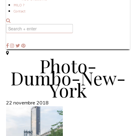
MILO ?
Contact
Photo-
Dumbo-New-
York
22 novembre 2018