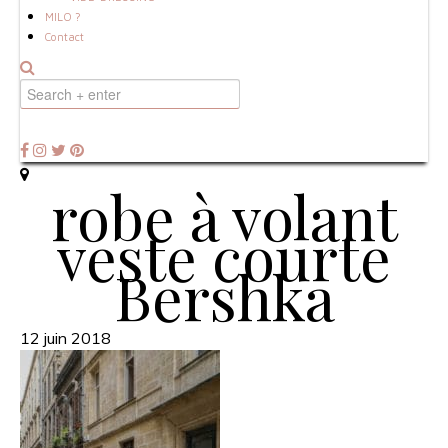
MILO ?
Contact
robe à volant
veste courte
Bershka
12 juin 2018