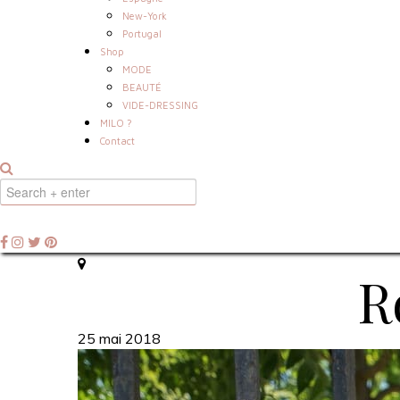
New-York
Portugal
Shop
MODE
BEAUTÉ
VIDE-DRESSING
MILO ?
Contact
R
25 mai 2018