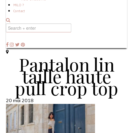
MILO ?
Contact
Pantalon lin
taille haute
pull crop top
20 mai 2018