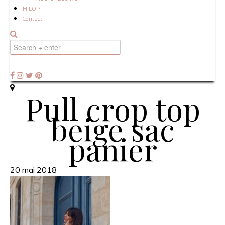
MILO ?
Contact
Pull crop top
beige sac
panier
20 mai 2018