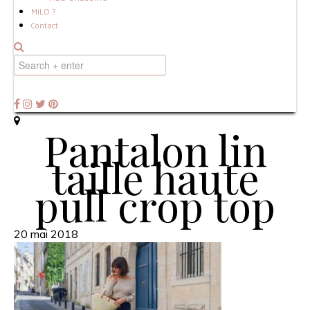
MILO ?
Contact
Pantalon lin
taille haute
pull crop top
20 mai 2018