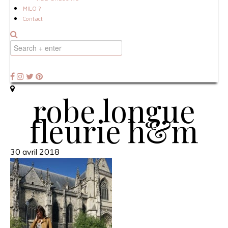
MILO ?
Contact
robe longue
fleurie h&m
30 avril 2018