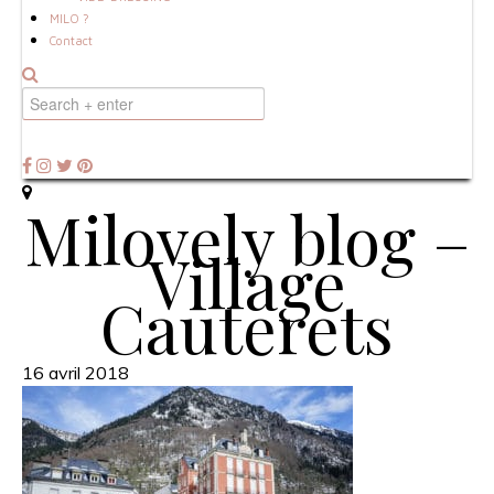
MILO ?
Contact
Milovely blog –
Village
Cauterets
16 avril 2018