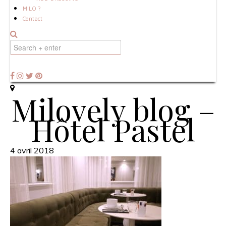
MILO ?
Contact
Milovely blog –
Hôtel Pastel
4 avril 2018