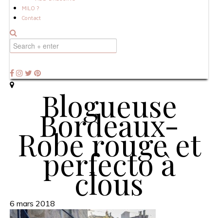
MILO ?
Contact
Blogueuse
Bordeaux-
Robe rouge et
perfecto à
clous
6 mars 2018