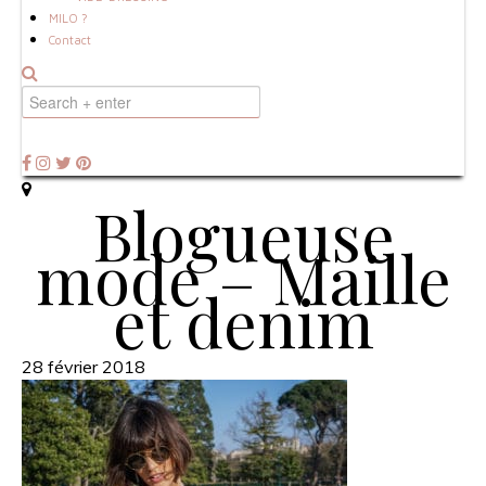
MILO ?
Contact
Blogueuse
mode – Maille
et denim
28 février 2018