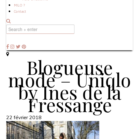
MILO ?
Contact
Blogueuse
mode – Uniqlo
by Ines de la
Fressange
22 février 2018