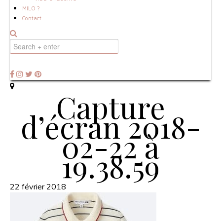
MILO ?
Contact
Capture
d’écran 2018-
02-22 à
19.38.59
22 février 2018