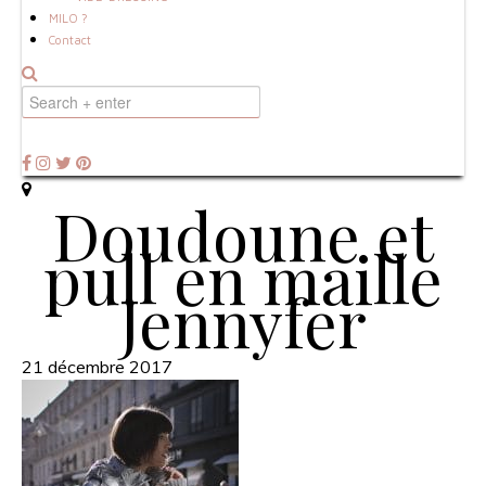
MILO ?
Contact
Doudoune et
pull en maille
Jennyfer
21 décembre 2017