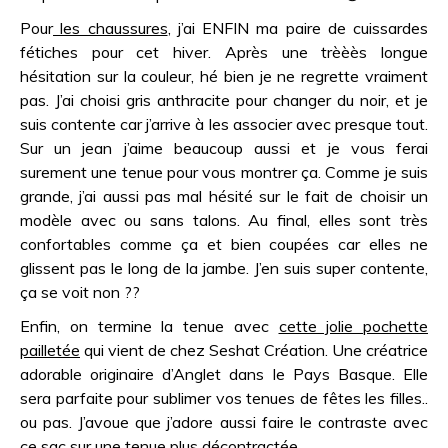
Pour
les chaussures
, j’ai ENFIN ma paire de cuissardes
fétiches pour cet hiver. Après une trèèès longue
hésitation sur la couleur, hé bien je ne regrette vraiment
pas. J’ai choisi gris anthracite pour changer du noir, et je
suis contente car j’arrive à les associer avec presque tout.
Sur un jean j’aime beaucoup aussi et je vous ferai
surement une tenue pour vous montrer ça. Comme je suis
grande, j’ai aussi pas mal hésité sur le fait de choisir un
modèle avec ou sans talons. Au final, elles sont très
confortables comme ça et bien coupées car elles ne
glissent pas le long de la jambe. J’en suis super contente,
ça se voit non ??
Enfin, on termine la tenue avec
cette jolie pochette
pailletée
qui vient de chez Seshat Création. Une créatrice
adorable originaire d’Anglet dans le Pays Basque. Elle
sera parfaite pour sublimer vos tenues de fêtes les filles..
ou pas. J’avoue que j’adore aussi faire le contraste avec
ce sac sur une tenue plus décontractée.