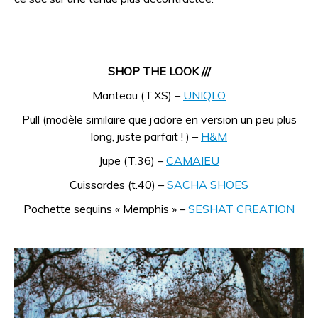
SHOP THE LOOK ///
Manteau (T.XS) –
UNIQLO
Pull (modèle similaire que j’adore en version un peu plus
long, juste parfait ! ) –
H&M
Jupe (T.36) –
CAMAIEU
Cuissardes (t.40) –
SACHA SHOES
Pochette sequins « Memphis » –
SESHAT CREATION