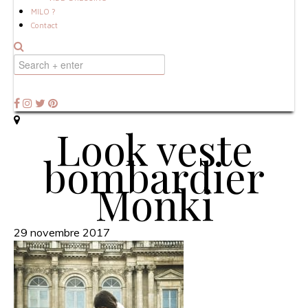
MILO ?
Contact
Look veste
bombardier
Monki
29 novembre 2017