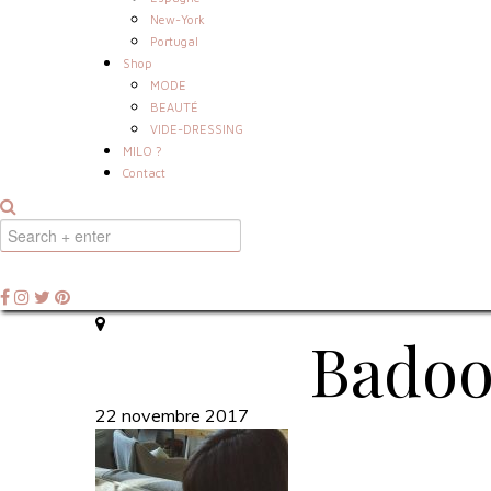
New-York
Portugal
Shop
MODE
BEAUTÉ
VIDE-DRESSING
MILO ?
Contact
Badoo
22 novembre 2017