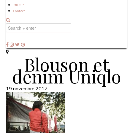
MILO ?
Contact
Blouson et
denim Uniqlo
19 novembre 2017