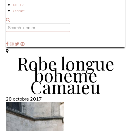
MILO ?
Contact
Robe longue
bohème
Camaïeu
28 octobre 2017