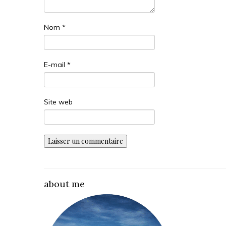
Nom
*
E-mail
*
Site web
about me