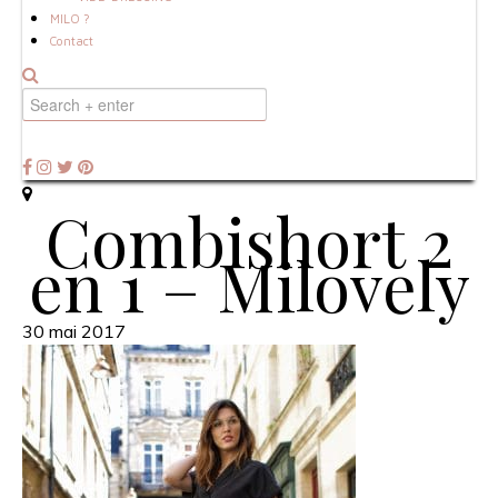
MILO ?
Contact
Combishort 2
en 1 – Milovely
30 mai 2017