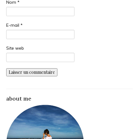
Nom
*
E-mail
*
Site web
about me