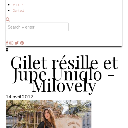
MILO ?
Contact
Gilet résille et
Jupe Uniqlo -
Milovely
14 avril 2017